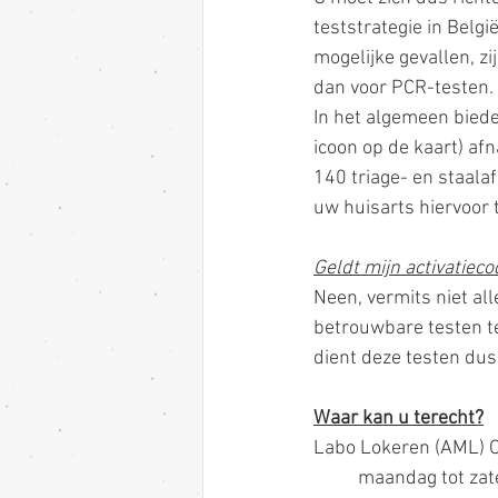
teststrategie in Belg
mogelijke gevallen, z
dan voor PCR-testen.
In het algemeen biede
icoon op de kaart) af
140 triage- en staala
uw huisarts hiervoor t
Geldt mijn activatieco
Neen, vermits niet a
betrouwbare testen ter
dient deze testen dus 
Waar kan u terecht?
Labo Lokeren (AML) 
	maandag tot za