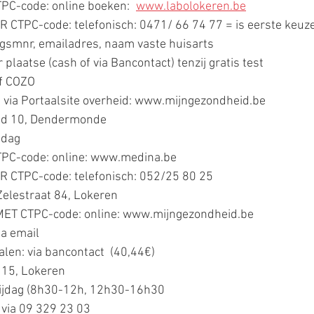
PC-code: online boeken: 
	www.labolokeren.be
R CTPC-code: telefonisch: 0471/ 66 74 77 = is eerste keuz
 gsmnr, emailadres, naam vaste huisarts
er plaatse (cash of via Bancontact) tenzij gratis test
of COZO
 via Portaalsite overheid: www.mijngezondheid.be
ld 10, Dendermonde
ndag
TPC-code: online: www.medina.be
R CTPC-code: telefonisch: 052/25 80 25
Zelestraat 84, Lokeren
 MET CTPC-code: online: www.mijngezondheid.be
ia email
alen: via bancontact  (40,44€)
 15, Lokeren
ijdag (8h30-12h, 12h30-16h30
 via 09 329 23 03