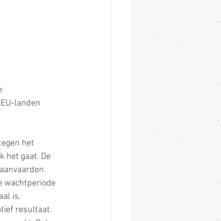
e 
e EU-landen 
 tegen het 
k het gaat. De 
 aanvaarden. 
e wachtperiode 
al is.
ief resultaat. 