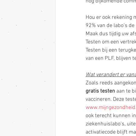
nog bijkomende commu
Hou er ook rekening 
92% van de labo’s de
Maak dus tijdig uw af
Testen om een vertrek 
Testen bij een terugk
van een PLF, blijven 
Wat verandert er vanaf
Zoals reeds aangekond
gratis testen
 aan te b
vaccineren. Deze tes
www.mijngezondheid
ook terecht kunnen in
ziekenhuislabo’s, uite
activatiecode blijft 