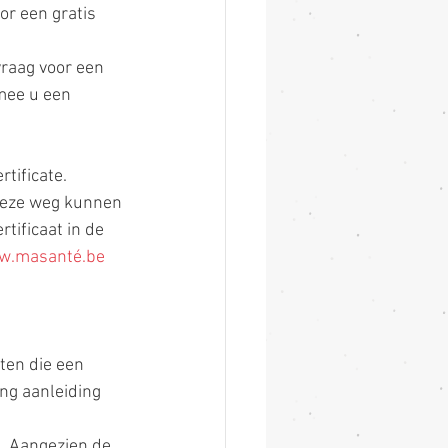
or een gratis 
vraag voor een 
mee u een 
tificate. 
 deze weg kunnen 
tificaat in de 
w.masanté.be
ten die een 
ng aanleiding 
. Aangezien de 