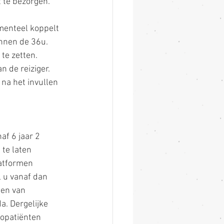
 te bezorgen.
menteel koppelt 
nnen de 36u. 
te zetten.
 de reiziger. 
na het invullen 
f 6 jaar 2 
te laten 
atformen 
l u vanaf dan 
sen van 
a. Dergelijke 
copatiënten 