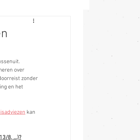
en
ssenuit. 
meren over 
oorreist zonder 
ing en het 
eisadviezen
 kan 
 13/8, …)?