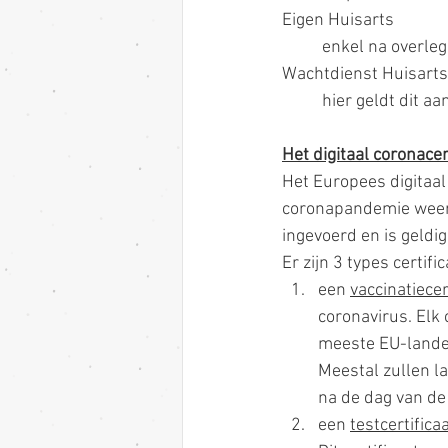
Eigen Huisarts
	enkel na overle
Wachtdienst Huisart
	hier geldt dit aa
Het digitaal coronacer
Het Europees digitaal
coronapandemie weer v
ingevoerd en is geldig
Er zijn 3 types certifi
een 
vaccinatiecer
coronavirus. Elk 
meeste EU-landen
Meestal zullen l
na de dag van de
een 
testcertifica