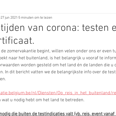
27 jun 2021
5 minuten om te lezen
 tijden van corona: testen 
tificaat.
n de zomervakantie begint, willen velen onder ons er even tu
ekt naar het buitenland, is het belangrijk u vooraf te infor
rwaarden worden gesteld om het land én de landen die u d
 In dit bericht vatten we de belangrijkste info over de test
en.
atie.belgium.be/nl/Diensten/Op_reis_in_het_buitenland/r
 wat u nodig hebt om het land te betreden.
odig die buiten de testindicaties valt (vb. reis, event vanaf