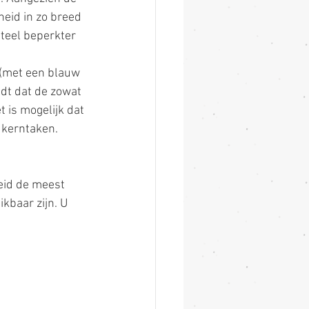
eid in zo breed 
teel beperkter 
 (met een blauw 
dt dat de zowat 
 is mogelijk dat 
r kerntaken.
eid de meest 
kbaar zijn. U 