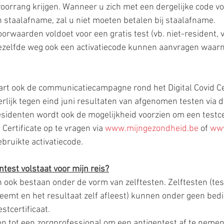
 voorrang krijgen. Wanneer u zich met een dergelijke code vo
n staalafname, zal u niet moeten betalen bij staalafname.
oorwaarden voldoet voor een gratis test (vb. niet-resident, 
a dezelfde weg ook een activatiecode kunnen aanvragen waar
art ook de communicatiecampagne rond het Digital Covid Cer
erlijk tegen eind juni resultaten van afgenomen testen via
esidenten wordt ook de mogelijkheid voorzien om een testcer
 Certificate op te vragen via 
www.mijngezondheid.be
 of 
ww
bruikte activatiecode.
test volstaat voor mijn reis?
ook bestaan onder de vorm van zelftesten. Zelftesten (tes
fneemt en het resultaat zelf afleest) kunnen onder geen bedi
stcertificaat.
en tot een zorgprofessional om een antigentest af te nemen