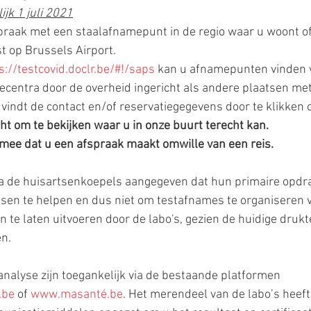
lijk 1 juli 2021
raak met een staalafnamepunt in de regio waar u woont of
t op Brussels Airport.
s://testcovid.doclr.be/#!/saps
 kan u afnamepunten vinden 
ecentra door de overheid ingericht als andere plaatsen met
vindt de contact en/of reservatiegegevens door te klikken o
cht om te bekijken waar u in onze buurt terecht kan.
 mee dat u een afspraak maakt omwille van een reis. 
a de huisartsenkoepels aangegeven dat hun primaire opdra
en te helpen en dus niet om testafnames te organiseren vo
n te laten uitvoeren door de labo's, gezien de huidige drukt
en.
analyse zijn toegankelijk via de bestaande platformen 
.be
 of 
www.masanté.be
. Het merendeel van de labo’s heeft