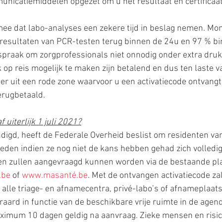
nicatiemiddelen opgezet om u het resultaat en certificaat
mee dat labo-analyses een zekere tijd in beslag nemen. Mo
 resultaten van PCR-testen terug binnen de 24u en 97 % bi
spraak om zorgprofessionals niet onnodig onder extra druk 
op reis mogelijk te maken zijn betalend en dus ten laste van
eer uit een rode zone waarvoor u een activatiecode ontvangt 
terugbetaald.
 uiterlijk 1 juli 2021?
igd, heeft de Federale Overheid beslist om residenten vana
ieden indien ze nog niet de kans hebben gehad zich volledig 
ten zullen aangevraagd kunnen worden via de bestaande pl
.be
 of 
www.masanté.be
. Met de ontvangen activatiecode za
 alle triage- en afnamecentra, privé-labo’s of afnameplaat
raard in functie van de beschikbare vrije ruimte in de agend
maximum 10 dagen geldig na aanvraag. Zieke mensen en risi