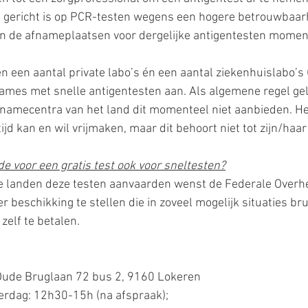
ië gericht is op PCR-testen wegens een hogere betrouwbaarh
ijn de afnameplaatsen voor dergelijke antigentesten momen
n een aantal private labo’s én een aantal ziekenhuislabo’s
names met snelle antigentesten aan. Als algemene regel gel
fnamecentra van het land dit momenteel niet aanbieden. Het
ijd kan en wil vrijmaken, maar dit behoort niet tot zijn/haa
de voor een gratis test ook voor sneltesten?
lle landen deze testen aanvaarden wenst de Federale Overh
 beschikking te stellen die in zoveel mogelijk situaties brui
zelf te betalen.
Oude Bruglaan 72 bus 2, 9160 Lokeren
terdag: 12h30-15h (na afspraak);