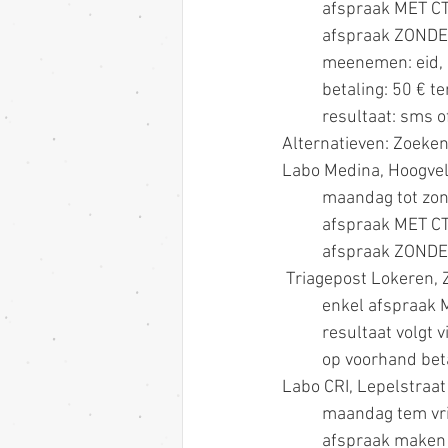
	afspraak MET CT
	afspraak ZONDE
	meenemen: eid,
	betaling: 50 € t
	resultaat: sms 
Alternatieven: Zoeken
Labo Medina, Hoogve
	maandag tot zo
	afspraak MET C
	afspraak ZONDE
 Triagepost Lokeren, 
	enkel afspraak
	resultaat volgt v
	op voorhand bet
Labo CRI, Lepelstraat
	maandag tem vr
	afspraak maken