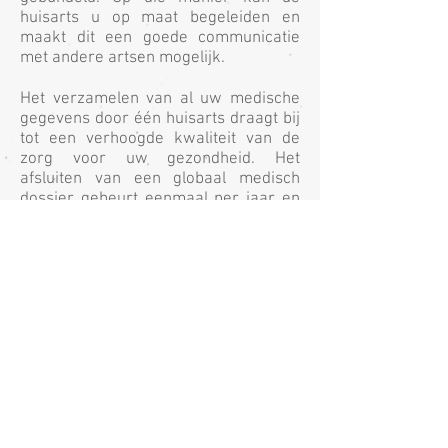
huisarts u op maat begeleiden en
maakt dit een goede communicatie
met andere artsen mogelijk.
Het verzamelen van al uw medische
gegevens door één huisarts draagt bij
tot een verhoogde kwaliteit van de
zorg voor uw gezondheid. Het
afsluiten van een globaal medisch
dossier gebeurt eenmaal per jaar en
is volledig gratis voor de patiënt. Het is
van geen belang wie van de artsen in
de groepspraktijk uw GMD registreert.
Bij verhuis of wijziging van huisarts
kan het dossier, op uw vraag,
doorgegeven worden aan de nieuwe
huisarts.
© by Praktijk Sterrestraat