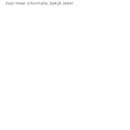
Voor meer informatie, bekijk zeker 
volgende pagina: 
https://www.laatjevaccineren.be/covid-
en-griepvaccinatie-najaar-2023
Alles weergeven
Recente blogposts