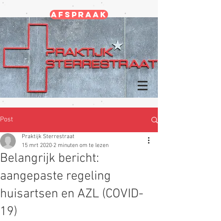
Afspraak
Post
Praktijk Sterrestraat
15 mrt 2020
2 minuten om te lezen
Belangrijk bericht:
aangepaste regeling
huisartsen en AZL (COVID-
19)